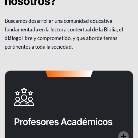
nosotros?
Buscamos desarrollar una comunidad educativa
fundamentada en la lectura contextual de la Biblia, el
diálogo libre y comprometido, y que aborde temas
pertinentes a toda la sociedad.
Profesores Académicos
Contamos con un cuerpo docente altamente
Profesores Académicos
capacitado y comprometido con la excelencia
académica y la formación integral de sus
estudiantes.